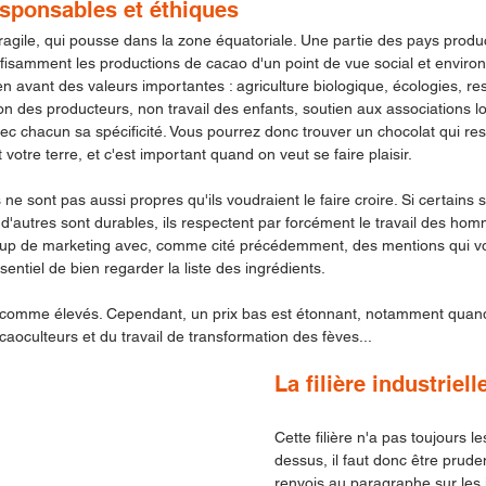
esponsables et éthiques
ragile, qui pousse dans la zone équatoriale. Une partie des pays produ
fisamment les productions de cacao d'un point de vue social et enviro
en avant des valeurs importantes : agriculture biologique, écologies, re
n des producteurs, non travail des enfants, soutien aux associations loca
ec chacun sa spécificité. Vous pourrez donc trouver un chocolat qui re
votre terre, et c'est important quand on veut se faire plaisir.
s ne sont pas aussi propres qu'ils voudraient le faire croire. Si certains s
 d'autres sont durables, ils respectent par forcément le travail des homm
oup de marketing avec, comme cité précédemment, des mentions qui vo
ssentiel de bien regarder la liste des ingrédients. 
s comme élevés. Cependant, un prix bas est étonnant, notamment quand
aoculteurs et du travail de transformation des fèves...
La filière industriell
Cette filière n'a pas toujours les
dessus, il faut donc être pruden
renvois au paragraphe sur les 