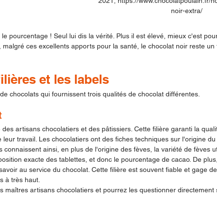
2021, https://www.chocolatpoulain.fr/n
noir-extra/
e pourcentage ! Seul lui dis la vérité. Plus il est élevé, mieux c'est pour
malgré ces excellents apports pour la santé, le chocolat noir reste un 
lières et les labels
s de chocolats qui fournissent trois qualités de chocolat différentes. 
t
 des artisans chocolatiers et des pâtissiers. Cette filière garanti la qual
eur travail. Les chocolatiers ont des fiches techniques sur l'origine du 
 connaissent ainsi, en plus de l'origine des fèves, la variété de fèves ut
osition exacte des tablettes, et donc le pourcentage de cacao. De plus,
avoir au service du chocolat. Cette filière est souvent fiable et gage de 
 à très haut. 
s maîtres artisans chocolatiers et pourrez les questionner directement s