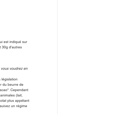
i est indiqué sur 
t 30g d'autres 
: vous voudrez en 
législation 
er du beurre de 
cacao". Cependant 
animales (lait, 
olat plus appétant 
u suivez un régime 