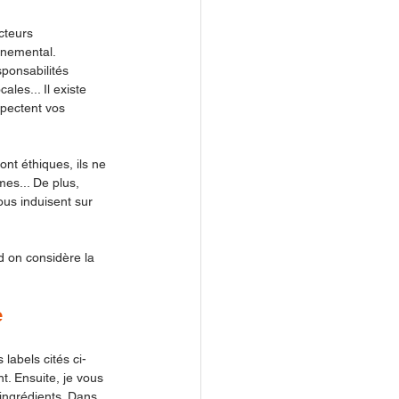
cteurs 
nnemental. 
sponsabilités 
les... Il existe 
spectent vos 
ont éthiques, ils ne 
es... De plus, 
us induisent sur 
 on considère la 
e 
 labels cités ci-
t. Ensuite, je vous 
ingrédients. Dans 