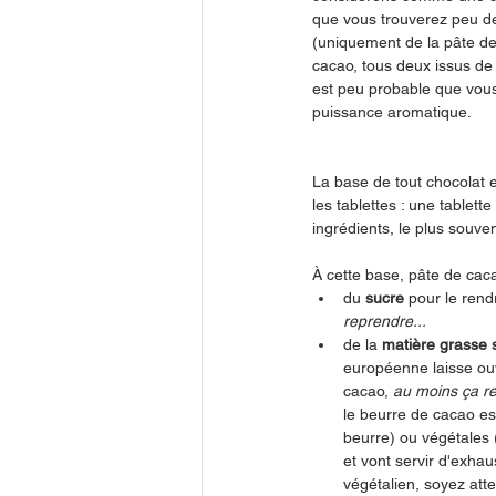
que vous trouverez peu d
(uniquement de la pâte de
cacao, tous deux issus de l
est peu probable que vous
puissance aromatique.
La base de tout chocolat e
les tablettes : une tablet
ingrédients, le plus souve
À cette base, pâte de caca
du 
sucre 
pour le rend
reprendre...
de la 
matière grasse 
européenne laisse ouv
cacao, 
au moins ça re
le beurre de cacao est
beurre) ou végétales 
et vont servir d'exhau
végétalien, soyez atte