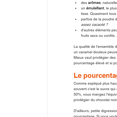
des 
arômes
, naturell
un 
émulsifiant
, le plu
lisse. Quasiment tous
parfois de la poudre 
assez cacaoté ? 
d'autres éléments peuv
fruits secs ou confits.
La qualité de l'ensemble d
un caramel douteux peuvent
Mieux vaut privilégier des
pourcentage élevé et si po
Le pourcenta
Comme expliqué plus haut,
souvent c'est le sucre qu
50%, vous mangez l'équival
privilégier du chocolat no
D'ailleurs, petite digressi
pourcentage. Si vous voule