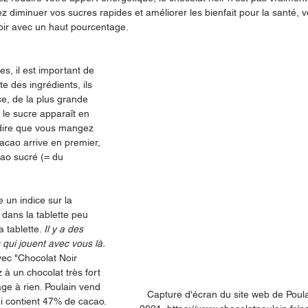
z diminuer vos sucres rapides et améliorer les bienfait pour la santé,
noir avec un haut pourcentage.
s, il est important de 
te des ingrédients, ils 
e, de la plus grande 
i le sucre apparaît en 
 dire que vous mangez 
cacao arrive en premier, 
ao sucré (= du 
 un indice sur la 
dans la tablette peu 
 tablette. 
Il y a des 
 qui jouent avec vous là. 
vec
"Chocolat Noir 
 à un chocolat très fort 
ge à rien. Poulain vend 
Capture d'écran du site web de Poula
ui contient 47% de cacao.