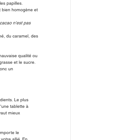
es papilles.
uit bien homogène et 
 cacao n'est pas 
iné, du caramel, des 
mauvaise qualité ou 
rasse et le sucre. 
donc un 
ients. Le plus 
une tablette à 
vaut mieux 
importe le 
otre allié. En 