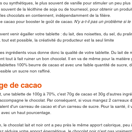
es ou synthétiques, le plus souvent de vanille pour stimuler un peu plus l
s souvent de la lécithine de soja ou de tournesol, pour obtenir un prod
 les chocolats en contiennent, indépendamment de la filière.
de cacao pour booster le goût de cacao. 
N'y a-t-il pas un problème si le
ent venir égailler votre tablette : du lait, des noisettes, du sel, du pral
.. tout est possible, la créativité du producteur est la seul limite
es ingrédients vous donne donc la qualité de votre tablette. Du lait de 
 tout à fait ruiner un bon chocolat. Il en va de même pour la matière g
 tablettes 100% beurre de cacao et avec une faible quantité de sucre, 
ssible un sucre non raffiné.
ge de cacao
 une tablette de 100g à 70%, c'est 70g de cacao et 30g d'autres ingréd
i accompagne le chocolat. Par conséquent, si vous mangez 2 carreaux d'
ent d'un carreau de cacao et d'un carreau de sucre. Pour la santé, il 
ir avec un haut pourcentage.
on, le chocolat lait et noir ont a peu près le même apport calorique, peu 
z réduire votre apport énergétique, le chocolat noir n'est pas vraiment v