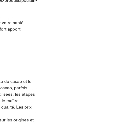
os-produits/poulain-
 votre santé. 
fort apport 
ité du cacao et le 
cacao, parfois 
ilisées, les étapes 
 le maître 
qualité. Les prix 
ur les origines et 