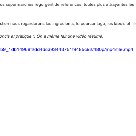
os supermarchés regorgent de références, toutes plus attrayantes les u
tion nous regarderons les ingrédients, le pourcentage, les labels et fil
concis et pratique :) On a même fait une vidéo résumé.
910bb9_1db14968f2dd4dc393443751f9485c92/480p/mp4/file.mp4