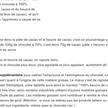
e chocolat à 100% 
 cacao et du beurre de 
a fève de cacao), et qu'il 
 l'appréciez à cause de sa 
st donc la pâte de cacao et le beurre de cacao, c'est ce pourcentage qu
te de 100g de chocolat à 70%, c'est donc 70g de cacao (pâte + beurre) e
nt du sucre.
o et beurre de cacao, on rajoute donc : 
re le chocolat plus doux, plus agréable et plus appétant, 
autrement dit 
supplémentaire
 pour calmer l'amertume et l’astringence du chocolat. La 
ert quant à l'origine de cette matière grasse. Le mieux c'est de rajout
ste thématique,
 votre tablette aura alors la mention "100% beurre de 
 très cher, alors certains industriels utilisent d'autres matières grasses 
(huile de palme). Les matières grasses vont contribuer à rendre le choc
steurs de goût. Attention : si vous ne tolérez pas les produits laitiers o
ntif aux ingrédients, même avec le chocolat noir !