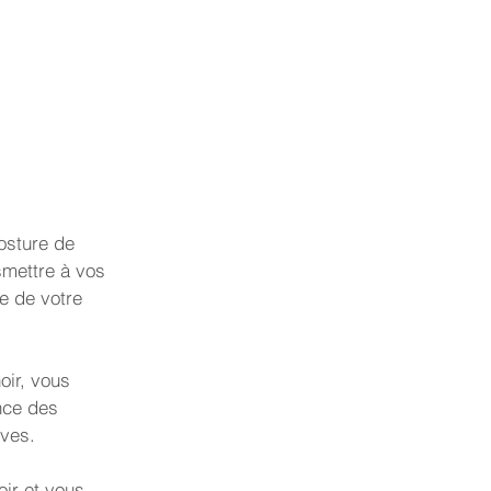
osture de
smettre à vos
re de votre
oir, vous
nce des
ives.
ir et vous