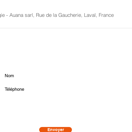
gie - Auana sarl, Rue de la Gaucherie, Laval, France
Découvrez notre
espa
©
L'Atelier Goûtologie
06 85 06 19 70 |
hello
Société AUANA | N° R
Il nous tient à coeur 
susceptibles de nous 
traitement,
consultez 
sont disponibles
ici
et
Crédits iconographiq
Envoyer