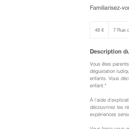
Familiarisez-vou
48
euros
48 €
7 Rue 
Description d
Vous êtes parents
dégustation ludiqu
enfants. Vous déco
enfant.*
À l'aide d’explica
découvrirez les r
expériences sensor
Vous ferez vous-m